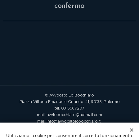
conferma
© Avvocato Lo Bocchiaro
Piazza Vittorio Emanuele Orlando, 41, 90138, Palermo
tel. 0915567207
mail. avvlobocchiaro@hotmail.com
mail. info@avvocatolobocchiaro.it
FACEBOOK
LINKEDIN
Utilizziamo i cookie per consentire il corretto funzionamento