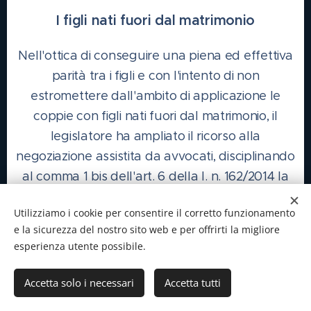
I figli nati fuori dal matrimonio
Nell'ottica di conseguire una piena ed effettiva
parità tra i figli e con l'intento di non
estromettere dall'ambito di applicazione le
coppie con figli nati fuori dal matrimonio, il
legislatore ha ampliato il ricorso alla
negoziazione assistita da avvocati, disciplinando
al comma 1 bis dell'art. 6 della l. n. 162/2014 la
negoziazione assistita conclusa anche
"tra
Utilizziamo i cookie per consentire il corretto funzionamento
genitori al fine di raggiungere una soluzione
e la sicurezza del nostro sito web e per offrirti la migliore
consensuale per la disciplina delle modalità di
esperienza utente possibile.
dei figli minori
affidamento e mantenimento
nati fuori dal matrimonio
, nonché per la
Accetta solo i necessari
Accetta tutti
disciplina delle modalità di mantenimento dei