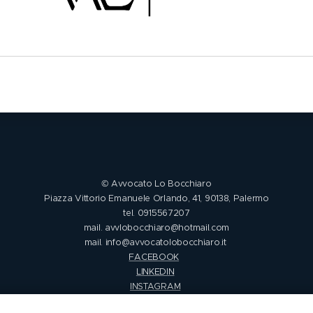
© Avvocato Lo Bocchiaro
Piazza Vittorio Emanuele Orlando, 41, 90138, Palermo
tel. 0915567207
mail. avvlobocchiaro@hotmail.com
mail. info@avvocatolobocchiaro.it
FACEBOOK
LINKEDIN
INSTAGRAM
GOOGLE